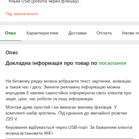
тільки USB (робота через флешку)
Під замовлення
Опис
Характеристики
Доставка
Оплата
Умови п
Опис
Докладна інформація про товар по
посилання
На біговому рядку можна зобразити текст, картинки, анімацію,
а також час і дату. Змінити рекламну інформацію можна
впродовж 5 хвилин самостійно інформуючи своїх клієнтів про
акція, ціни, час роботи та іншу інформацію.
Монтаж дуже простий і не вимагає виклику фахівців. У
комплекті набір кріплень. Під'єднання до звичайної розетки
220 V.
Керування відбувається через USB-порт. За бажанням клієнта
можна встановити WiFi.