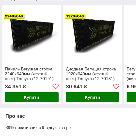
Панель Бегущая строка
Диодная Бегущая строка
Бегу
2240х640мм (желтый
1920х640мм (желтый
стро
цвет) Ташута (12-70191)
цвет) Ташута (12-70181)
(жел
7003
34 351
30 641
6 9
₴
₴
Купити
Купити
Про нас
89% позитивних з 9 відгуків за рік