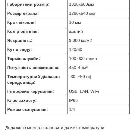
Габаритний розмір:
1320х680мм
Розмір екрана:
1280х640 мм
Крок пікселя:
10 мм
Колір світіння:
жовтий
Яскравість:
9 000 кд/м2
Кут огляду:
120/60
Термін служби:
100 000 годин
Потужність споживання:
450 Вт/м²
Температурний діапазон
-30..+50 (с)
середовища:
Інтерфейс керування:
USB, LAN, WiFi
Клас захисту:
IP65
Режим сканування:
1/4
Додатково можна встановити датчик температури