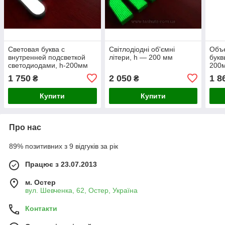
Световая буква с
Світлодіодні об'ємні
Объ
внутренней подсветкой
літери, h — 200 мм
букв
светодиодами, h-200мм
200м
Ташута (11-13010-01)
01)
1 750
2 050
1 8
₴
₴
Купити
Купити
Про нас
89% позитивних з 9 відгуків за рік
Працює з 23.07.2013
м. Остер
вул. Шевченка, 62, Остер, Україна
Контакти