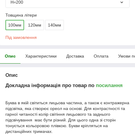
Н=200
Товщина літери
100мм
120мм
140мм
Під замовлення
Опис
Характеристики
Доставка
Оплата
Умови п
Опис
Докладна інформація про товар по
посилання
Буква в якій світиться лицьова частина, а також є контражерна
підсвітка, яка створює ореол на основі. Для контрастності та
гарної читаності колір світіння лицьового та заднього
підсвічування має бути різний. Для цього одна зі сторін
тонується кольоровою плівкою. Букви кріпляться на
дистанційних тримачах.