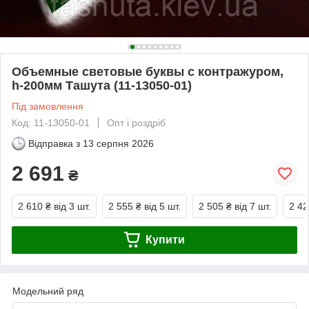
Объемные световые буквы с контражуром,
h-200мм Ташута (11-13050-01)
Під замовлення
Код: 11-13050-01
Опт і роздріб
Відправка з
13 серпня 2026
2 691
₴
2 610 ₴
від 3 шт.
2 555 ₴
від 5 шт.
2 505 ₴
від 7 шт.
2 42
Купити
Модельний ряд