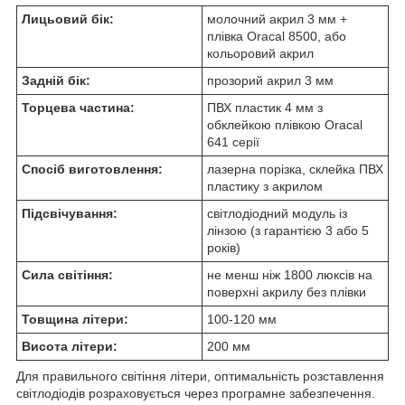
Лицьовий бік:
молочний акрил 3 мм +
плівка Oracal 8500, або
кольоровий акрил
Задній бік:
прозорий акрил 3 мм
Торцева частина:
ПВХ пластик 4 мм з
обклейкою плівкою Oracal
641 серії
Спосіб виготовлення:
лазерна порізка, склейка ПВХ
пластику з акрилом
Підсвічування:
світлодіодний модуль із
лінзою (з гарантією 3 або 5
років)
Сила світіння:
не менш ніж 1800 люксів на
поверхні акрилу без плівки
Товщина літери:
100-120 мм
Висота літери:
200 мм
Для правильного світіння літери, оптимальність розставлення
світлодіодів розраховується через програмне забезпечення.