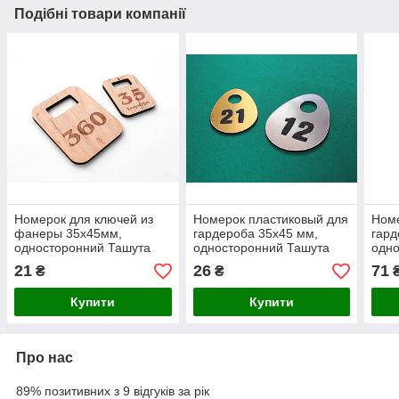
Подібні товари компанії
Номерок для ключей из
Номерок пластиковый для
Номе
фанеры 35х45мм,
гардероба 35х45 мм,
гард
односторонний Ташута
односторонний Ташута
одно
(21-74120-01)
(21-72010-01)
(21-
21
26
71
₴
₴
Купити
Купити
Про нас
89% позитивних з 9 відгуків за рік