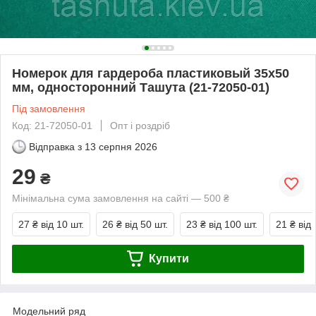
Номерок для гардероба пластиковый 35х50
мм, односторонний Ташута (21-72050-01)
Під замовлення
Код: 21-72050-01
Опт і роздріб
Відправка з
13 серпня 2026
29
₴
Мінімальна сума замовлення на сайті — 500 ₴
27 ₴
від 10 шт.
26 ₴
від 50 шт.
23 ₴
від 100 шт.
21 ₴
від
Купити
Модельний ряд