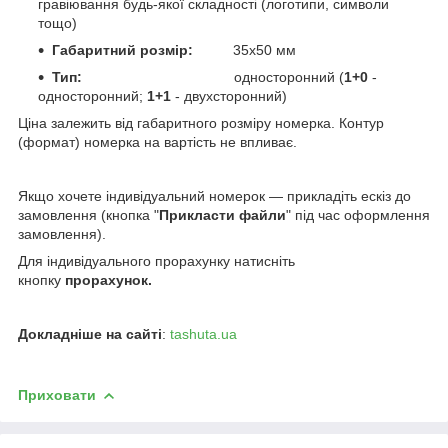
гравіювання будь-якої складності (логотипи, символи
тощо)
Габаритний розмір:
35х50
мм
Тип:
односторонний
(
1+0
-
односторонний;
1+1
- двухсторонний)
Ціна залежить від габаритного розміру номерка. Контур
(формат) номерка на вартість не впливає.
Якщо хочете індивідуальний номерок — прикладіть ескіз до
замовлення (кнопка "
Прикласти файли
" під час оформлення
замовлення).
Д
ля індивідуального прорахунку натисніть
кнопку
прорахунок.
Докладніше на сайті
:
tashuta.ua
Приховати