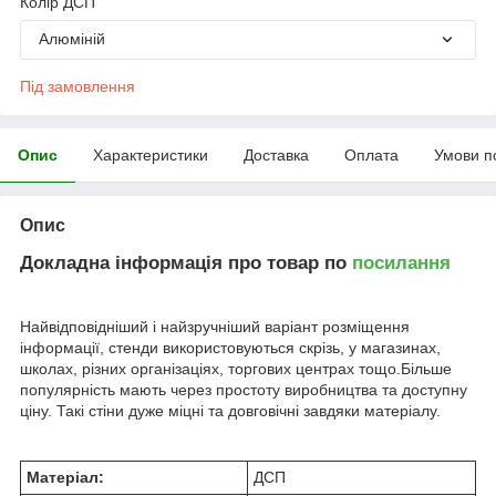
Колір ДСП
Алюміній
Під замовлення
Опис
Характеристики
Доставка
Оплата
Умови п
Опис
Докладна інформація про товар по
посилання
Найвідповідніший і найзручніший варіант розміщення
інформації, стенди використовуються скрізь, у магазинах,
школах, різних організаціях, торгових центрах тощо.Більше
популярність мають через простоту виробництва та доступну
ціну. Такі стіни дуже міцні та довговічні завдяки матеріалу.
Матеріал:
ДСП