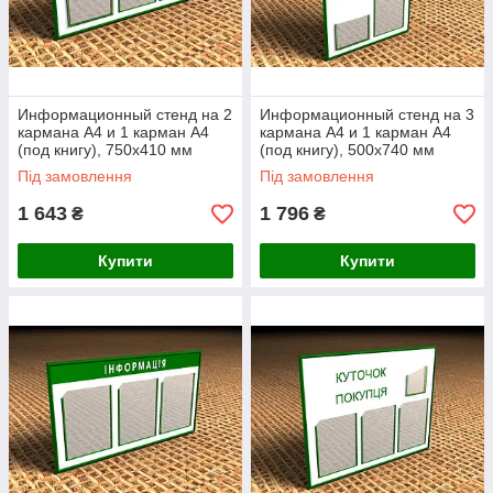
Информационный стенд на 2
Информационный стенд на 3
кармана А4 и 1 карман А4
кармана А4 и 1 карман А4
(под книгу), 750х410 мм
(под книгу), 500х740 мм
Ташута (21-12100)
Ташута (21-12080)
Під замовлення
Під замовлення
1 643
1 796
₴
₴
Купити
Купити