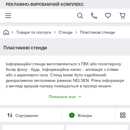
РЕКЛАМНО-ВИРОБНИЧИЙ КОМПЛЕКС
Товари та послуги
Стенди
Пластикові стенди
Пластикові стенди
Інформаційні стенди виготовляються з ПВХ або полістиролу.
Колір фону - будь. Інформаційна напис - аплікація з плівки
або з акрилового скла. Стенд може бути оздоблений
декоративною металевою рамкою NELSEN. Різна інформація
у вигляді аркушів паперу поміщається в прозорі кишені.
Показати все
Стандартні написи:
Інформація;
Куточок покупця;
Правила торгівлі
Сортування
0
Фільтри
Правила пожежної безпеки.