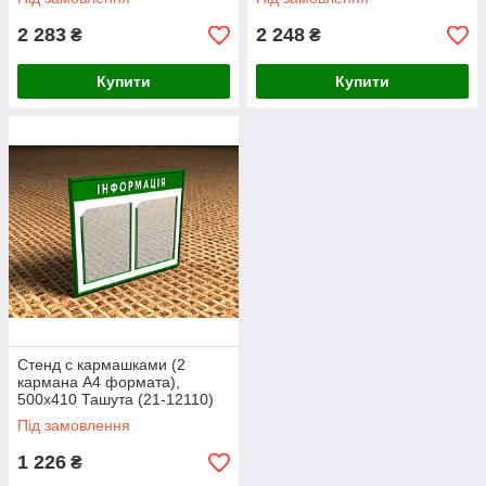
2 283
2 248
₴
₴
Купити
Купити
Стенд с кармашками (2
кармана А4 формата),
500х410 Ташута (21-12110)
Під замовлення
1 226
₴