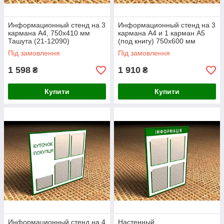
Информационный стенд на 3
Информационный стенд на 3
кармана А4, 750х410 мм
кармана А4 и 1 карман А5
Ташута (21-12090)
(под книгу) 750х600 мм
Ташута (21-12060)
Під замовлення
Під замовлення
1 598
1 910
₴
₴
Купити
Купити
Информационный стенд на 4
Настенный