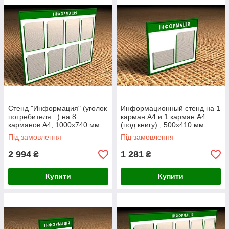
Стенд "Информация" (уголок
Информационный стенд на 1
потребителя...) на 8
карман А4 и 1 карман А4
карманов А4, 1000х740 мм
(под книгу) , 500х410 мм
Ташута (21-12020)
Ташута (21-12120)
Під замовлення
Під замовлення
2 994
1 281
₴
₴
Купити
Купити