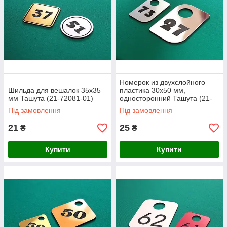
Номерок из двухслойного
Шильда для вешалок 35х35
пластика 30х50 мм,
мм Ташута (21-72081-01)
односторонний Ташута (21-
72040-01)
Під замовлення
Під замовлення
21
25
₴
₴
Купити
Купити