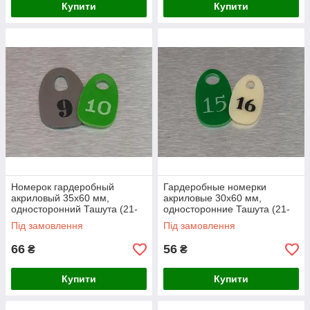
Купити
Купити
Номерок гардеробный
Гардеробные номерки
акриловый 35х60 мм,
акриловые 30х60 мм,
односторонний Ташута (21-
односторонние Ташута (21-
71050-04)
71080-04)
Під замовлення
Під замовлення
66
56
₴
₴
Купити
Купити