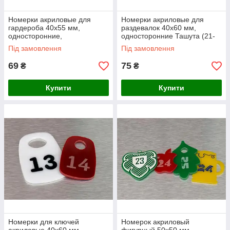
Номерки акриловые для
Номерки акриловые для
гардероба 40х55 мм,
раздевалок 40х60 мм,
односторонние,
односторонние Ташута (21-
прямоугольной формы
71060-04)
Під замовлення
Під замовлення
Ташута (21-71100-04)
69
75
₴
₴
Купити
Купити
Номерки для ключей
Номерок акриловый