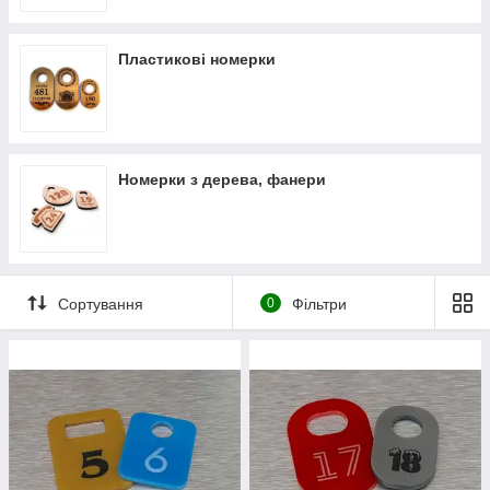
серйозна установа, то підійде більш суворий вид і класичні
форми.
Для бізнес-центрів, де є одразу кілька роздягалень, можна
Пластикові номерки
замовляти
номерки
різних кольорів, але однієї форми або з
одним записом. Так само, як і будь-яка інша різновид
реклами, вони можуть носити логотип або навіть контактні
дані, рекламний слоган або гасло компанії, ресторани,
кінотеатри.
Номерки з дерева, фанери
Вартість номерків залежить від матеріалу, з якого вони
виготовляються, і розмірів. Найчастіше їх виконують з
акрилу
,
пластику
або
металу
.
Сортування
0
Фільтри