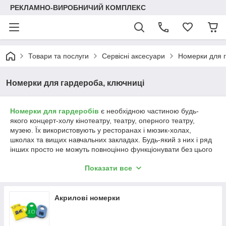
РЕКЛАМНО-ВИРОБНИЧИЙ КОМПЛЕКС
Товари та послуги
Сервісні аксесуари
Номерки для г
Номерки для гардероба, ключниці
Номерки для гардеробів
є необхідною частиною будь-
якого концерт-холу кінотеатру, театру, оперного театру,
музею. Їх використовують у ресторанах і мюзик-холах,
школах та вищих навчальних закладах. Будь-який з них і ряд
інших просто не можуть повноцінно функціонувати без цього
невеликого, але дуже важливого предмета.
Показати все
Номерки
необхідні скрізь, де є великий потік відвідувачів на
протязі цілого року, так як їх використовують здебільшого
взимку. Залежно від аудиторії, яка відвідує заклад,
Акрилові номерки
підбираються і міні-ярлички для одягу. Якщо їх призначення
зберігати одяг дітей
в садках і школах, то втілення в життя
може бути яскравим і барвистим, а якщо їх замовляє