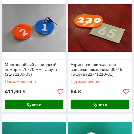
Многослойный акриловый
Акриловая шильда для
номерок 70х70 мм Ташута
вешалки, шкафчика 30х45
(21-71130-03)
Ташута (21-71210-01)
Під замовлення
Під замовлення
411,60
64
₴
₴
Купити
Купити