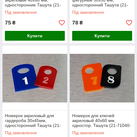
акриловые 40х60 мм,
фигурный 50х50 мм,
односторонние Ташута (21-
односторонний Ташута (21-
71070-04)
71120-04)
Під замовлення
Під замовлення
75
78
₴
₴
Купити
Купити
Номерок акриловый для
Номерок для ключей
гардероба 30х45мм,
акриловый 40х60 мм,
односторонний Ташута (21-
одностор. Ташута (21-71040-
71010-04)
04)
Під замовлення
Під замовлення