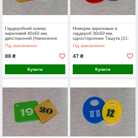
Гардеробний номер
Номерки акриловые в
акриловий 40х50 мм,
гардероб 30х50 мм,
двосторонній (Нанесення
односторонние Ташута (21-
зображення: Лазерне
71090-04)
Під замовлення
Під замовлення
гравіювання (без заливання
емаллю); )
88
47
₴
₴
Купити
Купити