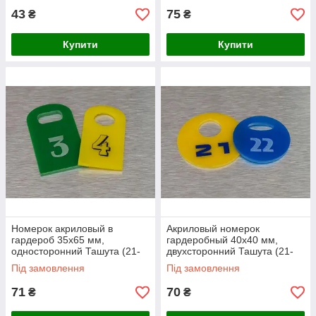
43
75
₴
₴
Купити
Купити
Номерок акриловый в
Акриловый номерок
гардероб 35х65 мм,
гардеробный 40х40 мм,
односторонний Ташута (21-
двухсторонний Ташута (21-
71020-04)
71110-08)
Під замовлення
Під замовлення
71
70
₴
₴